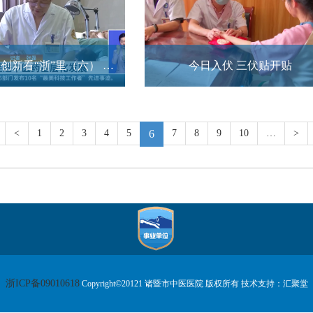
中医药传承创新看“浙”里（六） 传承老中医精神，促进中医药基层化发展
今日入伏 三伏贴开贴
<
1
2
3
4
5
6
7
8
9
10
…
>
浙ICP备09010618
Copyright©20121 诸暨市中医医院 版权所有 技术支持：汇聚堂